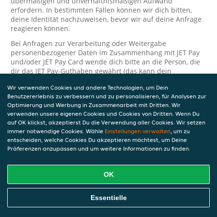
übermäßigen und unverhältnismäßigen Aufwand
erfordern. In bestimmten Fällen können wir dich bitten,
deine Identität nachzuweisen, bevor wir auf deine Anfrage
reagieren können.
Bei Anfragen zur Verarbeitung oder Weitergabe
personenbezogener Daten im Zusammenhang mit JET Pay
und/oder JET Pay Card wende dich bitte an die Person, die
dir das JET Pay-Guthaben gewährt (das kann dein
Arbeitgeber, Geschäftspartner usw. sein). Dies ist
Wir verwenden Cookies und andere Technologien, um Dein
erforderlich, da JET und die Person, die dir das Guthaben
Benutzererlebnis zu verbessern und zu personalisieren, für Analysen zur
gewährt, eine separate Verantwortung für die Verarbeitung
Optimierung und Werbung in Zusammenarbeit mit Dritten. Wir
und den Schutz deiner personenbezogenen Daten haben.
verwenden unsere eigenen Cookies und Cookies von Dritten. Wenn Du
Solltest du weitere Fragen oder Beschwerden in Bezug auf
auf OK klickst, akzeptierst Du die Verwendung aller Cookies. Wir setzen
immer notwendige Cookies. Wähle
die Verarbeitung deiner personenbezogenen Daten haben,
Einstellungen verwalten
, um zu
entscheiden, welche Cookies Du akzeptieren möchtest, um Deine
kontaktieren wir dich gerne. Wir würden uns auch über
Präferenzen anzupassen und um weitere Informationen zu finden.
Tipps oder Vorschläge zur Verbesserung unserer Erklärung
freuen.
OK
Sicherheit
JET nimmt den Schutz personenbezogener Daten sehr ernst
Essentielle
und daher ergreifen wir angemessene Maßnahmen, um
deine personenbezogenen Daten vor Missbrauch, Verlust,